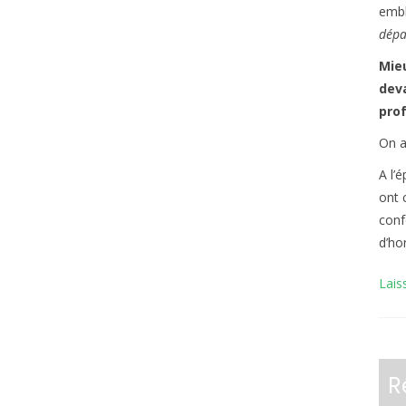
embl
dépa
Mieu
deva
pro
On a
A l’
ont 
confo
d’ho
Lais
R