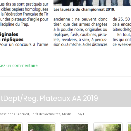
sez un commentaire
ntDept/Reg. Plateaux AA 2019
assé dans :
Accueil
,
Le fil des actualités
,
Media
|
1