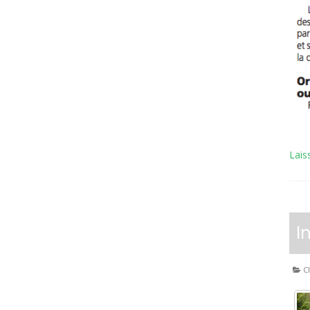
Lais
I
Cl