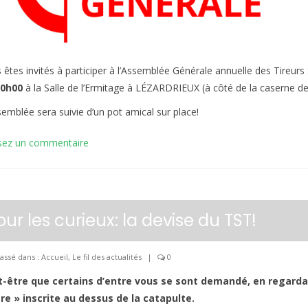
 êtes invités à participer à l’Assemblée Générale annuelle des Tireurs 
10h00
à la Salle de l’Ermitage à LÉZARDRIEUX (à côté de la caserne d
semblée sera suivie d’un pot amical sur place!
sez un commentaire
our les curieux: la devise du TST!
assé dans :
Accueil
,
Le fil des actualités
|
0
-être que certains d’entre vous se sont demandé, en regardant
re » inscrite au dessus de la catapulte.