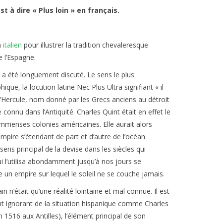
st à dire « Plus loin » en français.
n
italien
pour illustrer la tradition chevaleresque
 l’Espagne.
e a été longuement discuté. Le sens le plus
e, la locution latine Nec Plus Ultra signifiant « il
 d’Hercule, nom donné par les Grecs anciens au détroit
connu dans l’Antiquité. Charles Quint était en effet le
mmenses colonies américaines. Elle aurait alors
empire s’étendant de part et d’autre de l’océan
sens principal de la devise dans les siècles qui
i l’utilisa abondamment jusqu’à nos jours se
 un empire sur lequel le soleil ne se couche jamais.
 n’était qu’une réalité lointaine et mal connue. Il est
nt ignorant de la situation hispanique comme Charles
n 1516 aux Antilles), l’élément principal de son