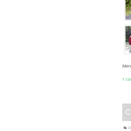
Merc
1 c
C
Cl