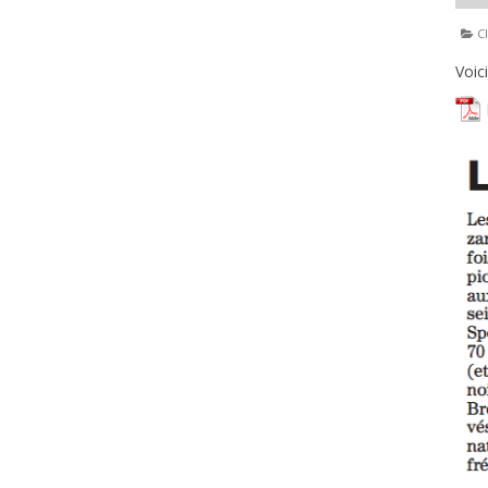
Cl
Voic