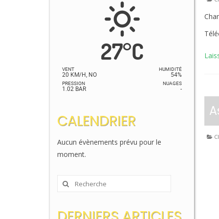
Cham
Télé
27
°
C
Lais
VENT
HUMIDITÉ
20 KM/H, NO
54%
PRESSION
NUAGES
1.02 BAR
-
A
CALENDRIER
Cl
Aucun évènements prévu pour le
moment.
Rechercher
:
DERNIERS ARTICLES