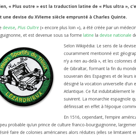
ien, « Plus outre » est la traduction latine de « Plus ultra », c’e
t une devise du XVIeme siècle emprunté à Charles Quinte.
te
devise
,
Plus Oultre
(« encore plus loin »), a été créée par un médeci
guignonne, et est devenue sous sa forme
latine
la
devise nationale
de
Selon Wikipédia: Le sens de la devis
couramment mentionné est géographiqu
n’y a rien au-delà », et les colonnes
de Gibraltar, formant la fin du monde 
souverain des Espagnes et de leurs i
désigné la vocation universelle d’un 
Atlantique. Ce fut indubitablement le 
suivirent. La monarchie espagnole qu
définissait en effet à l’époque comme
En 1516, cependant, l’empire américain
 peu probable qu’un prince de culture franco-bourguignonne, largeme
désiré faire de colonies américaines alors réduites (elles se limitaient e