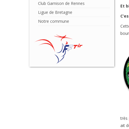
Club Garnison de Rennes
Et b
Ligue de Bretagne
C’es
Notre commune
Cet
bour
très
ait 