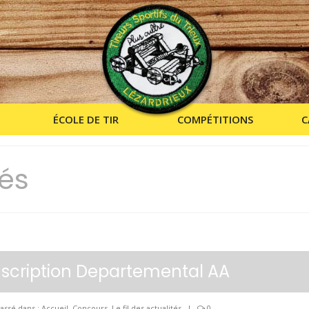
ÉCOLE DE TIR
COMPÉTITIONS
C
tés
nscription Departemental AA
assé dans :
Accueil
,
Concours
,
Le fil des actualités
|
0