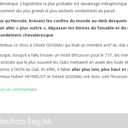
ématique. L’hypothèse la plus probable est davantage métaphorique1.
ssement des plus grands et plus vaillants combattants
du passé.
x qu’Hercule, bravant les confins du monde au-delà desquels 
it aller « plus oultre », dépasser les limites du faisable et du
fondément chevaleresque.
ttribue ce choix à Désiré GOGNAU qui était un membre actif du club 
époque, lorsqu’il a fallu trouver un motif d’écusson pour le TST, les me
constaté que le plus souvent les clubs mettaient en avant des fusils et
rme à l’ADN du club. En effet, il fallait
aller plus loin, plus haut et
nneur Hubert HEYMELOT et Désiré GOGNAU ont donc créé l’écusson 
sez un commentaire
ésultats Reg AA