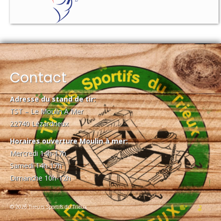
Contact
Adresse du stand de tir:
TST – Le Moulin À Mer
22740 Lézardrieux
Horaires ouverture Moulin à mer:
Mercredi 14h-17h
Samedi 14h-17h
Dimanche 10h-12h
© 2026 Tireurs Sportifs du Trieux