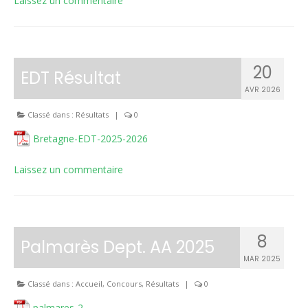
Laissez un commentaire
Inscriptions
Résultats
20
EDT Résultat
CALENDRIERS TST
AVR 2026
ÉVÈNEMENTS
Classé dans :
Résultats
|
0
Compétitions
Bretagne-EDT-2025-2026
Ball-Trap
Laissez un commentaire
CONTACT
8
Palmarès Dept. AA 2025
MAR 2025
Classé dans :
Accueil
,
Concours
,
Résultats
|
0
palmares-2