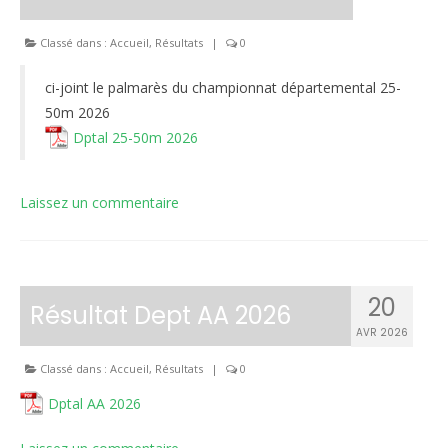
Le règlement intérieur TST
Classé dans :
Accueil
,
Résultats
|
0
Les réglementations et documents
ci-joint le palmarès du championnat départemental 25-
Les règles de sécurité
50m 2026
Dptal 25-50m 2026
Les tirs pratiqués
Les équipements
Laissez un commentaire
Les disciplines Armes Anciennes
Les catégories d’âges FFTIR
20
Résultat Dept AA 2026
ÉCOLE DE TIR
AVR 2026
Présentation
Classé dans :
Accueil
,
Résultats
|
0
Inscription 10M Centre Ville
Dptal AA 2026
COMPÉTITIONS