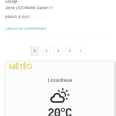
Lepage
2ème LEZORAINE Daniel 17
BRAVO À EUX !
Laissez un commentaire
1
2
3
4
»
MÉTÉO
Lézardrieux
20
°
C