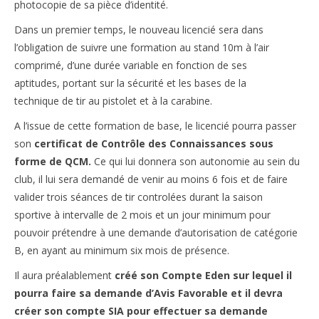
photocopie de sa pièce d’identité.
Inscriptions
Dans un premier temps, le nouveau licencié sera dans
l’obligation de suivre une formation au stand 10m à l’air
Résultats
comprimé, d’une durée variable en fonction de ses
CALENDRIERS TST
aptitudes, portant sur la sécurité et les bases de la
technique de tir au pistolet et à la carabine.
ÉVÈNEMENTS
A l’issue de cette formation de base, le licencié pourra passer
Compétitions
son
certificat de Contrôle des Connaissances sous
forme de QCM.
Ce qui lui donnera son autonomie au sein du
Ball-Trap
club, il lui sera demandé de venir au moins 6 fois et de faire
valider trois séances de tir controlées durant la saison
CONTACT
sportive à intervalle de 2 mois et un jour minimum pour
pouvoir prétendre à une demande d’autorisation de catégorie
B, en ayant au minimum six mois de présence.
Il aura préalablement
créé son Compte Eden sur lequel il
pourra faire sa demande d’Avis Favorable et il devra
créer son compte SIA pour effectuer sa demande