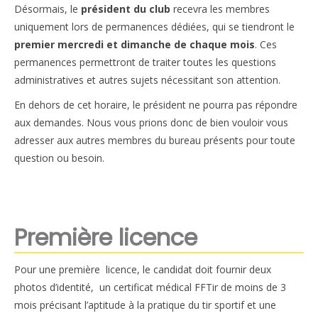
Désormais, le
président du club
recevra les membres
Le règlement intérieur TST
uniquement lors de permanences dédiées, qui se tiendront le
premier mercredi et dimanche de chaque mois
. Ces
Les réglementations et documents
permanences permettront de traiter toutes les questions
Les règles de sécurité
administratives et autres sujets nécessitant son attention.
En dehors de cet horaire, le président ne pourra pas répondre
Les tirs pratiqués
aux demandes. Nous vous prions donc de bien vouloir vous
Les équipements
adresser aux autres membres du bureau présents pour toute
question ou besoin.
Les disciplines Armes Anciennes
Les catégories d’âges FFTIR
ÉCOLE DE TIR
Première licence
Présentation
Pour une première licence, le candidat doit fournir deux
Inscription 10M Centre Ville
photos d’identité,
un certificat médical FFTir de moins de 3
mois précisant l’aptitude à la pratique du tir sportif et une
COMPÉTITIONS