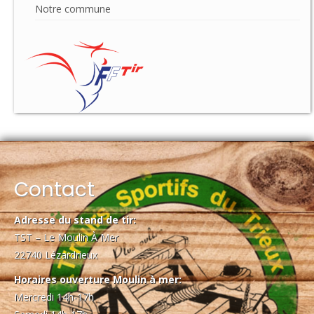
Notre commune
Contact
Adresse du stand de tir:
TST – Le Moulin À Mer
22740 Lézardrieux
Horaires ouverture Moulin à mer:
Mercredi 14h-17h