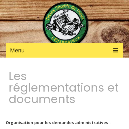
Menu
ACCUEIL
Les
Fil des ACTUALITÉS
réglementations et
Petites annonces
documents
Photos et vidéos
LE CLUB
Organisation pour les demandes administratives :
Les renseignements pratiques