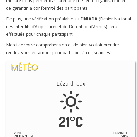
mesure nous permet d’assurer une meilleure organisation et
de garantir la conformité des participants.
Inscriptions
De plus, une vérification préalable au
FINIADA
(Fichier National
Résultats
des Interdits d’Acquisition et de Détention d’Armes) sera
effectuée pour chaque participant.
CALENDRIERS TST
Merci de votre compréhension et de bien vouloir prendre
ÉVÈNEMENTS
rendez-vous en amont pour participer à ces séances.
Compétitions
MÉTÉO
Ball-Trap
Lézardrieux
CONTACT
21
°
C
VENT
HUMIDITÉ
20 KM/H, N
60%