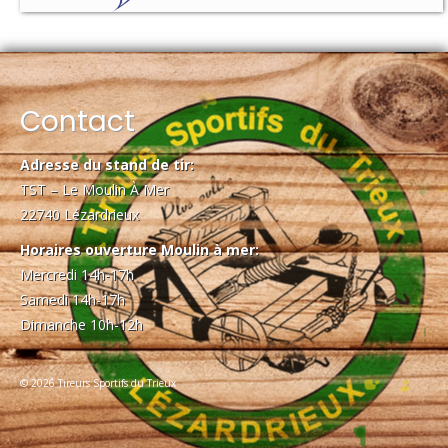
Contact
Adresse du stand de tir:
TST – Le Moulin À Mer
22740 Lézardrieux
Horaires ouverture Moulin à mer:
Mercredi 14h-17h
Samedi 14h-17h
Dimanche 10h-12h
© 2026 Tireurs Sportifs du Trieux