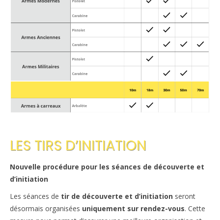
Le règlement intérieur TST
Les réglementations et documents
Les règles de sécurité
Les tirs pratiqués
Les équipements
Les disciplines Armes Anciennes
Les catégories d’âges FFTIR
LES TIRS D’INITIATION
ÉCOLE DE TIR
Nouvelle procédure pour les séances de découverte et
Présentation
d’initiation
Inscription 10M Centre Ville
Les séances de
tir de découverte et d’initiation
seront
désormais organisées
uniquement sur rendez-vous
. Cette
COMPÉTITIONS