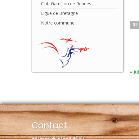
Club Garnison de Rennes
Ligue de Bretagne
Notre commune
31
«
jui
Contact
Adresse du stand de tir: