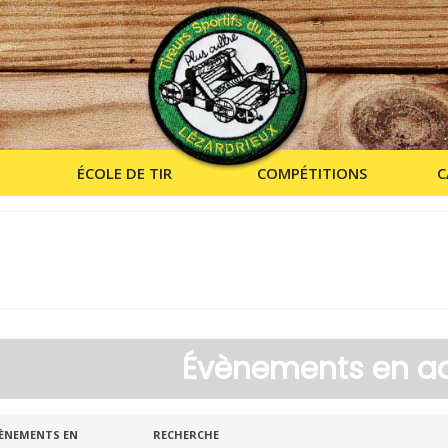
ÉCOLE DE TIR
COMPÉTITIONS
C
Évènements en a
echerche
echercher
ÈNEMENTS EN
RECHERCHE