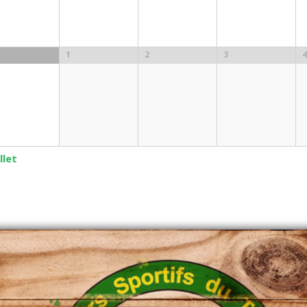
1
2
3
4
llet