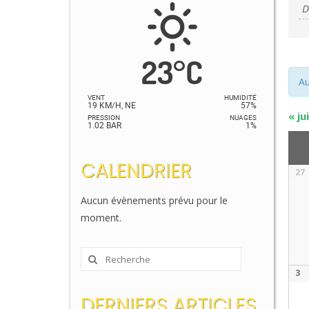
et
É
n
23
°
C
d
Au
v
VENT
HUMIDITÉ
19 KM/H, NE
57%
«
jui
É
PRESSION
NUAGES
1.02 BAR
1%
C
d
CALENDRIER
27
Calen
É
de
Aucun évènements prévu pour le
Évèn
moment.
Rechercher
:
3
DERNIERS ARTICLES