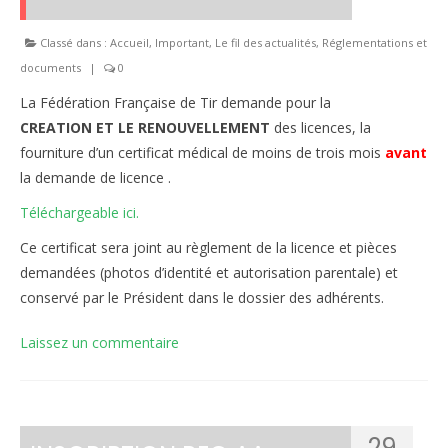
Le règlement intérieur TST
Classé dans :
Accueil
,
Important
,
Le fil des actualités
,
Réglementations et
documents
Les réglementations et documents
|
0
La Fédération Française de Tir demande pour la
Les règles de sécurité
CREATION ET LE RENOUVELLEMENT
des licences, la
Les tirs pratiqués
fourniture d’un
certificat médical de moins de trois mois
avant
la demande de licence
.
Les équipements
Téléchargeable ici.
Les disciplines Armes Anciennes
Ce certificat sera joint au règlement de la licence et pièces
demandées (photos d’identité et autorisation parentale) et
Les catégories d’âges FFTIR
conservé par le Président dans le dossier des adhérents.
ÉCOLE DE TIR
Laissez un commentaire
Présentation
Inscription 10M Centre Ville
COMPÉTITIONS
29