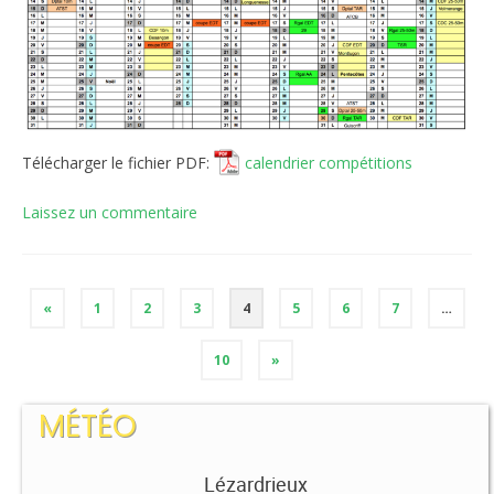
Télécharger le fichier PDF:
calendrier compétitions
Laissez un commentaire
«
1
2
3
4
5
6
7
…
10
»
MÉTÉO
Lézardrieux