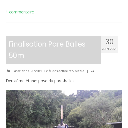
1 commentaire
30
Finalisation Pare Balles
JUIN 2021
50m
Classé dans :
Accueil
,
Le fil des actualités
,
Media
|
1
Deuxième étape: pose du pare-balles !