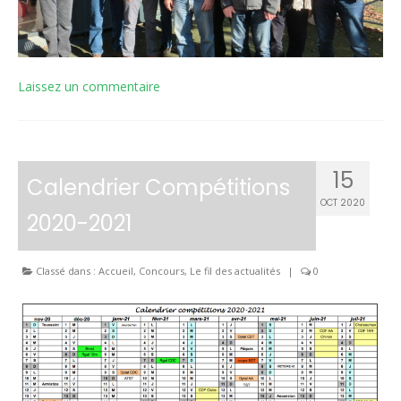
Laissez un commentaire
15
Calendrier Compétitions
OCT 2020
2020-2021
Classé dans :
Accueil
,
Concours
,
Le fil des actualités
|
0