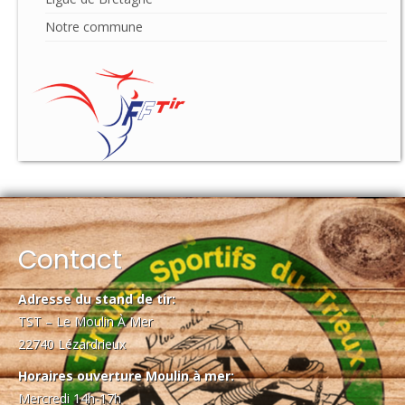
Notre commune
Contact
Adresse du stand de tir:
TST – Le Moulin À Mer
22740 Lézardrieux
Horaires ouverture Moulin à mer:
Mercredi 14h-17h