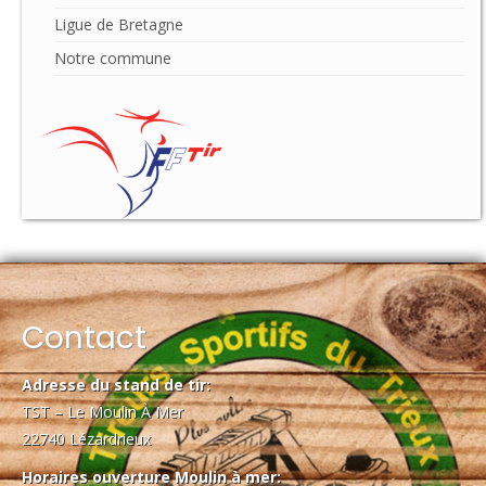
Ligue de Bretagne
Notre commune
Contact
Adresse du stand de tir:
TST – Le Moulin À Mer
22740 Lézardrieux
Horaires ouverture Moulin à mer: