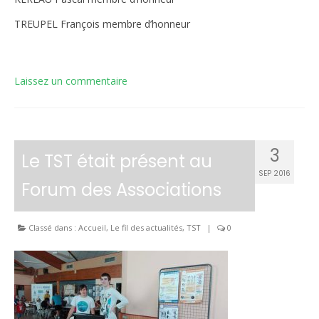
TREUPEL François membre d’honneur
Laissez un commentaire
3
Le TST était présent au
SEP 2016
Forum des Associations
Classé dans :
Accueil
,
Le fil des actualités
,
TST
|
0