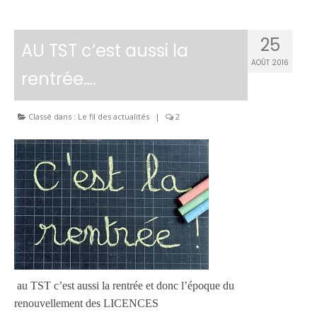
25
AU TST c’est aussi la
AOÛT 2016
rentrée….
Classé dans :
Le fil des actualités
|
2
au TST c’est aussi la rentrée et donc l’époque du
renouvellement des LICENCES