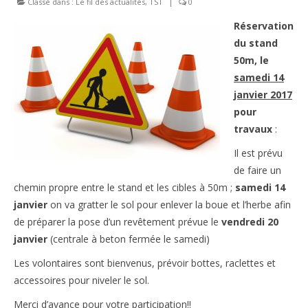
Classé dans :
Le fil des actualités
,
TST
|
0
Le règlement intérieur TST
Réservation
du stand
Les réglementations et documents
50m, le
Les règles de sécurité
samedi 14
janvier 2017
Les tirs pratiqués
pour
travaux
:
Les équipements
Il est prévu
Les disciplines Armes Anciennes
de faire un
chemin propre entre le stand et les cibles à 50m ;
samedi 14
Les catégories d’âges FFTIR
janvier
on va gratter le sol pour enlever la boue et l’herbe afin
ÉCOLE DE TIR
de préparer la pose d’un revêtement prévue le
vendredi 20
janvier
(centrale à beton fermée le samedi)
Présentation
Les volontaires sont bienvenus, prévoir bottes, raclettes et
Inscription 10M Centre Ville
accessoires pour niveler le sol.
COMPÉTITIONS
Merci d’avance pour votre participation!!