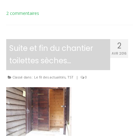
2 commentaires
2
Suite et fin du chantier
AVR 2016
toilettes sèches…
Classé dans :
Le fil des actualités
,
TST
|
0