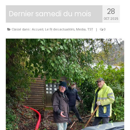
Inscriptions
28
Dernier samedi du mois
OCT 2025
Résultats
Classé dans :
Accueil
,
Le fil des actualités
,
Media
,
TST
|
0
CALENDRIERS TST
ÉVÈNEMENTS
Compétitions
Ball-Trap
CONTACT