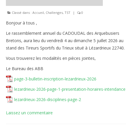
Le règlement intérieur TST
Classé dans :
Accueil
,
Challenges
,
TST
|
0
Les réglementations et documents
Bonjour à tous ,
Les règles de sécurité
Le rassemblement annuel du CADOUDAL des Arquebusiers
Bretons, aura lieu du vendredi 4 au dimanche 5 juillet 2026 au
Les tirs pratiqués
stand des Tireurs Sportifs du Trieux situé à Lézardrieux 22740.
Les équipements
Vous trouverez les modalités en pièces jointes,
Le Bureau des ABB
Les disciplines Armes Anciennes
page-3-bulletin-inscription-lezardrieux-2026
Les catégories d’âges FFTIR
lezardrieux-2026-page-1-presentation-horaires-intendance
ÉCOLE DE TIR
lezardrieux-2026-disciplines-page-2
Présentation
Laissez un commentaire
Inscription 10M Centre Ville
COMPÉTITIONS