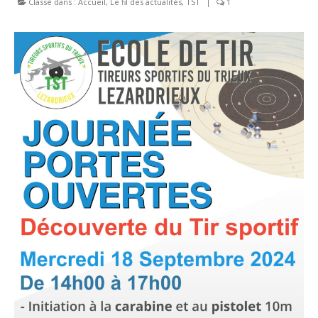
Classé dans :
Accueil
,
Le fil des actualités
,
TST
|
1