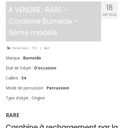
18
À VENDRE : RARE –
SEP 2022
Carabine Burnside –
5ème modèle.
Classé dans :
TST
|
0
Marque
:
Burnside
Etat de l’objet
:
D’occasion
Calibre
:
54
Mode de percussion
:
Percussion
Type d’objet
:
Origine
RARE
Carabine à rechargement par la