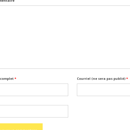
entaire
complet
*
Courriel (ne sera pas publié)
*