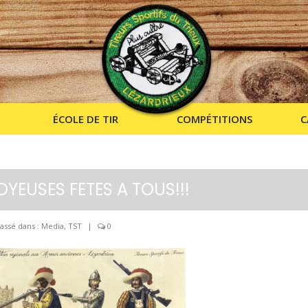
ÉCOLE DE TIR
COMPÉTITIONS
C
OYEUSES FETES A TOUS!!!
assé dans :
Media
,
TST
|
0