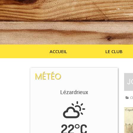
ACCUEIL
LE CLUB
MÉTÉO
J
Lézardrieux
Cl
22
°
C