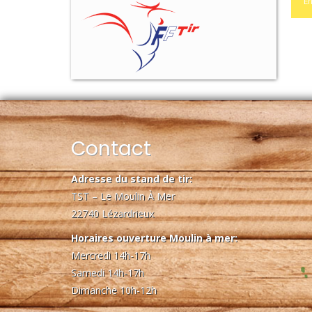
Contact
Adresse du stand de tir:
TST – Le Moulin À Mer
22740 Lézardrieux
Horaires ouverture Moulin à mer:
Mercredi 14h-17h
Samedi 14h-17h
Dimanche 10h-12h