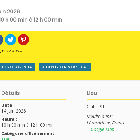
juin 2026
10 h 00 min
à
12 h 00 min
ger ce post...
GOOGLE AGENDA
+ EXPORTER VERS ICAL
Détails
Lieu
Date :
Club TST
14 juin 2026
Moulin à mer
Heure :
Lézardrieux
,
France
10 h 00 min à 12 h 00 min
+ Google Map
Catégorie d’Évènement:
Trap