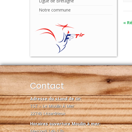
Ligue de Bretagne
Notre commune
«
Ré
Contact
Adresse du stand de tir:
TST – Le Moulin À Mer
22740 Lézardrieux
Horaires ouverture Moulin à mer:
Mercredi 14h-17h