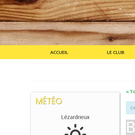
ACCUEIL
LE CLUB
« T
MÉTÉO
Ce
Lézardrieux
B