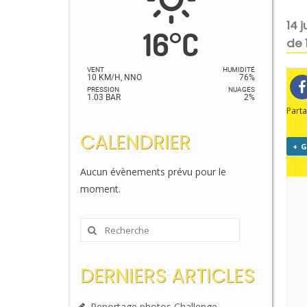
14 
16
°
C
de 
VENT
HUMIDITÉ
10 KM/H, NNO
76%
PRESSION
NUAGES
1.03 BAR
2%
Parta
CALENDRIER
+ 
Aucun évènements prévu pour le
moment.
Rechercher
:
DERNIERS ARTICLES
Reportage photos Challenge