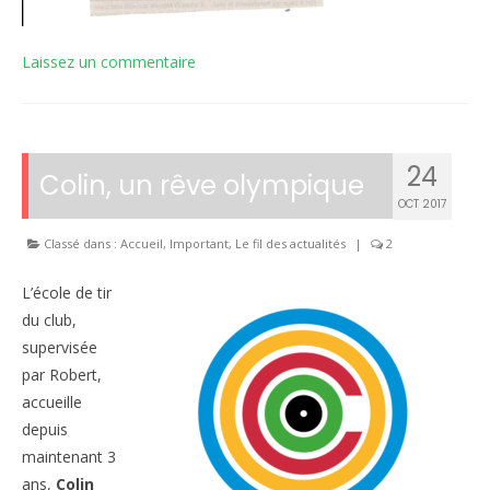
Laissez un commentaire
24
Colin, un rêve olympique
OCT 2017
Classé dans :
Accueil
,
Important
,
Le fil des actualités
|
2
L’école de tir
du club,
supervisée
par Robert,
accueille
depuis
maintenant 3
ans,
Colin