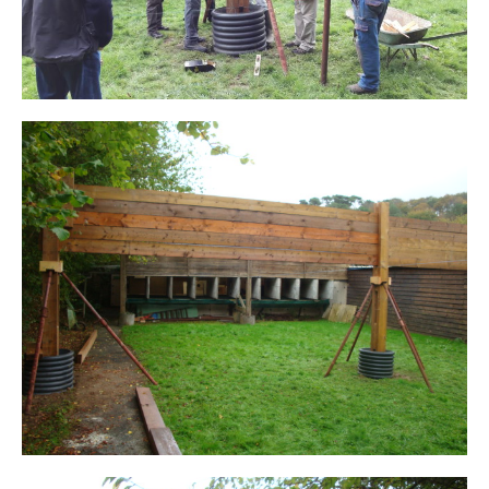
Inscriptions
Résultats
CALENDRIERS TST
ÉVÈNEMENTS
Compétitions
Ball-Trap
CONTACT