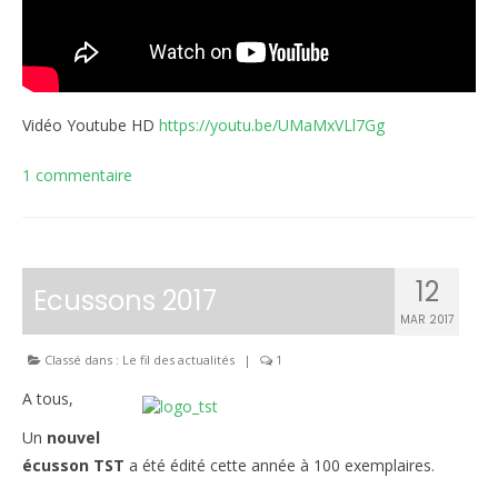
Vidéo Youtube HD
https://youtu.be/UMaMxVLl7Gg
1 commentaire
12
Ecussons 2017
MAR 2017
Classé dans :
Le fil des actualités
|
1
A tous,
Un
nouvel
écusson TST
a été édité cette année à 100 exemplaires.