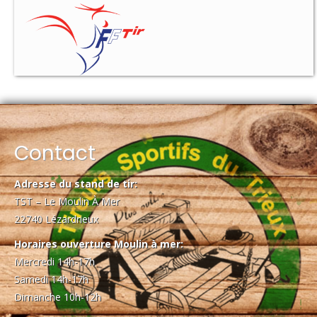
Contact
Adresse du stand de tir:
TST – Le Moulin À Mer
22740 Lézardrieux
Horaires ouverture Moulin à mer:
Mercredi 14h-17h
Samedi 14h-17h
Dimanche 10h-12h