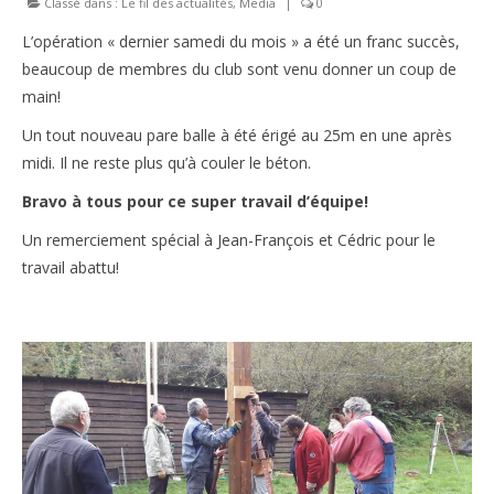
Classé dans :
Le fil des actualités
,
Media
|
0
Le règlement intérieur TST
L’opération « dernier samedi du mois » a été un franc succès,
beaucoup de membres du club sont venu donner un coup de
Les réglementations et documents
main!
Les règles de sécurité
Un tout nouveau pare balle à été érigé au 25m en une après
midi. Il ne reste plus qu’à couler le béton.
Les tirs pratiqués
Bravo à tous pour ce super travail d’équipe!
Les équipements
Un remerciement spécial à Jean-François et Cédric pour le
Les disciplines Armes Anciennes
travail abattu!
Les catégories d’âges FFTIR
ÉCOLE DE TIR
Présentation
Inscription 10M Centre Ville
COMPÉTITIONS