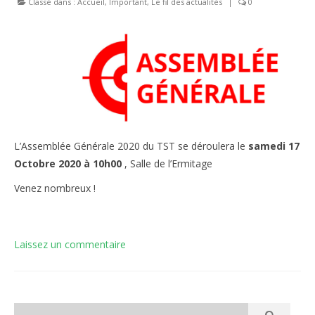
Classé dans :
Accueil
,
Important
,
Le fil des actualités
|
0
Le règlement intérieur TST
Les réglementations et documents
Les règles de sécurité
Les tirs pratiqués
Les équipements
L’Assemblée Générale 2020 du
TST se déroulera le
samedi 17
Octobre 2020 à 10h00
, Salle de l’Ermitage
Les disciplines Armes Anciennes
Venez nombreux !
Les catégories d’âges FFTIR
ÉCOLE DE TIR
Laissez un commentaire
Présentation
Inscription 10M Centre Ville
COMPÉTITIONS