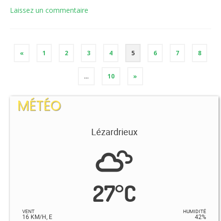
Laissez un commentaire
«
1
2
3
4
5
6
7
8
…
10
»
MÉTÉO
Lézardrieux
27
°
C
VENT
HUMIDITÉ
16 KM/H, E
42%