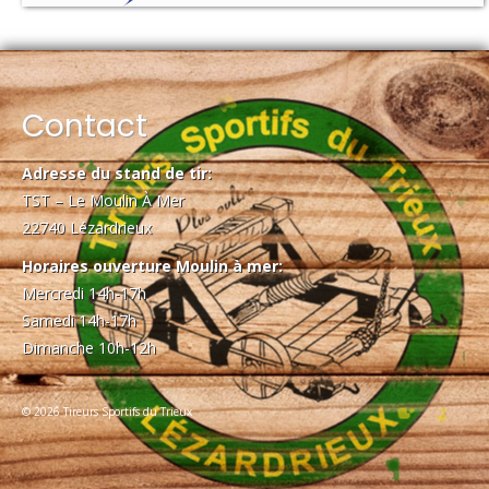
Contact
Adresse du stand de tir:
TST – Le Moulin À Mer
22740 Lézardrieux
Horaires ouverture Moulin à mer:
Mercredi 14h-17h
Samedi 14h-17h
Dimanche 10h-12h
© 2026 Tireurs Sportifs du Trieux