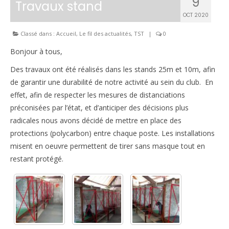
9
Travaux stand
Inscriptions
OCT 2020
Classé dans :
Accueil
,
Le fil des actualités
,
TST
|
0
Résultats
Bonjour à tous,
CALENDRIERS TST
Des travaux ont été réalisés dans les stands 25m et 10m, afin
ÉVÈNEMENTS
de garantir une durabilité de notre activité au sein du club. En
effet, afin de respecter les mesures de distanciations
Compétitions
préconisées par l’état, et d’anticiper des décisions plus
radicales nous avons décidé de mettre en place des
Ball-Trap
protections (polycarbon) entre chaque poste. Les installations
CONTACT
misent en oeuvre permettent de tirer sans masque tout en
restant protégé.