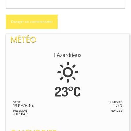
MÉTÉO
Lézardrieux
23
°
C
VENT
HUMIDITÉ
19 KM/H, NE
57%
PRESSION
NUAGES
1.02 BAR
-