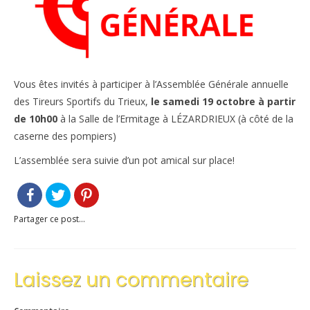
Le règlement intérieur TST
Les réglementations et documents
Les règles de sécurité
Vous êtes invités à participer à l’Assemblée Générale annuelle
des Tireurs Sportifs du Trieux,
le samedi 19 octobre à partir
Les tirs pratiqués
de 10h00
à la Salle de l’Ermitage à LÉZARDRIEUX (à côté de la
Les équipements
caserne des pompiers)
L’assemblée sera suivie d’un pot amical sur place!
Les disciplines Armes Anciennes
Les catégories d’âges FFTIR
ÉCOLE DE TIR
Partager ce post...
Présentation
Laissez un commentaire
Inscription 10M Centre Ville
COMPÉTITIONS