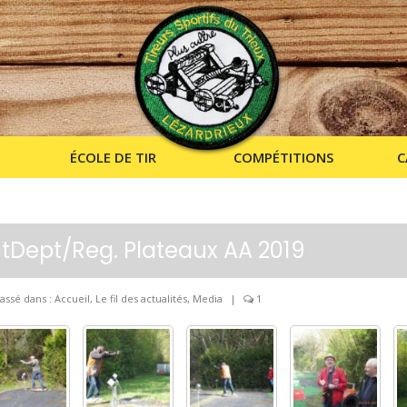
ÉCOLE DE TIR
COMPÉTITIONS
C
ntDept/Reg. Plateaux AA 2019
assé dans :
Accueil
,
Le fil des actualités
,
Media
|
1