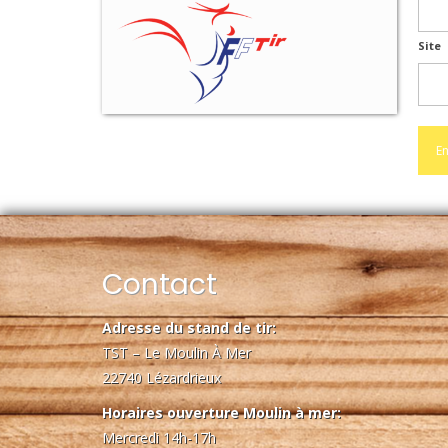
Site
Contact
Adresse du stand de tir:
TST – Le Moulin À Mer
22740 Lézardrieux
Horaires ouverture Moulin à mer:
Mercredi 14h-17h