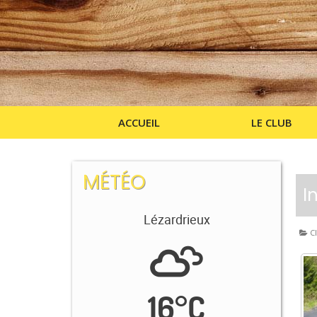
ACCUEIL
LE CLUB
MÉTÉO
I
Lézardrieux
Cl
16
°
C