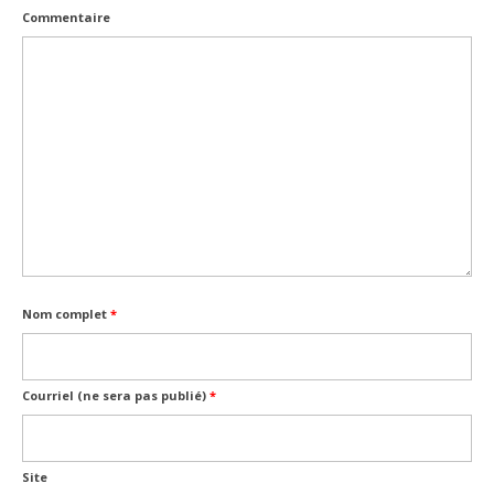
Commentaire
Nom complet
*
Courriel (ne sera pas publié)
*
Site