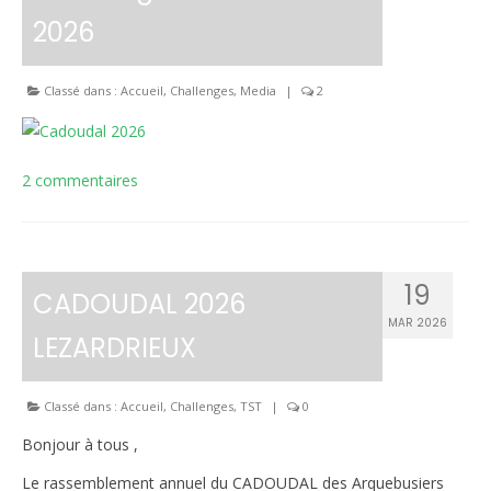
2026
Le règlement intérieur TST
Les réglementations et documents
Classé dans :
Accueil
,
Challenges
,
Media
|
2
Les règles de sécurité
Les tirs pratiqués
2 commentaires
Les équipements
Les disciplines Armes Anciennes
19
CADOUDAL 2026
Les catégories d’âges FFTIR
MAR 2026
LEZARDRIEUX
ÉCOLE DE TIR
Présentation
Classé dans :
Accueil
,
Challenges
,
TST
|
0
Inscription 10M Centre Ville
Bonjour à tous ,
COMPÉTITIONS
Le rassemblement annuel du CADOUDAL des Arquebusiers