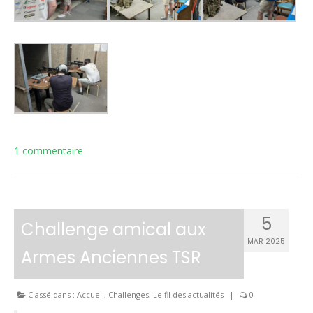
1 commentaire
5
Challenge amical aux
MAR 2025
Armes Anciennes TSR
Classé dans :
Accueil
,
Challenges
,
Le fil des actualités
|
0