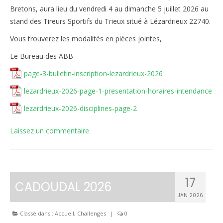
Bretons, aura lieu du vendredi 4 au dimanche 5 juillet 2026 au
Inscriptions
stand des Tireurs Sportifs du Trieux situé à Lézardrieux 22740.
Résultats
Vous trouverez les modalités en pièces jointes,
Le Bureau des ABB
CALENDRIERS TST
page-3-bulletin-inscription-lezardrieux-2026
ÉVÈNEMENTS
lezardrieux-2026-page-1-presentation-horaires-intendance
Compétitions
lezardrieux-2026-disciplines-page-2
Ball-Trap
Laissez un commentaire
CONTACT
17
CADOUDAL 2026
JAN 2026
Classé dans :
Accueil
,
Challenges
|
0