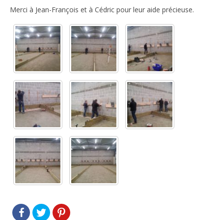
Merci à Jean-François et à Cédric pour leur aide précieuse.
Le règlement intérieur TST
Les réglementations et documents
Les règles de sécurité
Les tirs pratiqués
Les équipements
Les disciplines Armes Anciennes
Les catégories d’âges FFTIR
ÉCOLE DE TIR
Présentation
Inscription 10M Centre Ville
COMPÉTITIONS