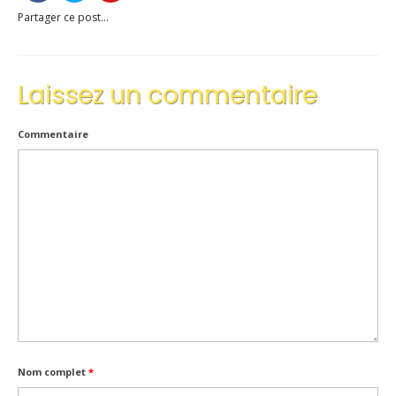
Partager ce post...
Inscriptions
Résultats
Laissez un commentaire
CALENDRIERS TST
Commentaire
ÉVÈNEMENTS
Compétitions
Ball-Trap
CONTACT
Nom complet
*