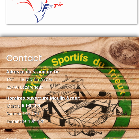
Contact
Adresse du stand de tir:
TST – Le Moulin À Mer
22740 Lézardrieux
Horaires ouverture Moulin à mer:
Mercredi 14h-17h
Samedi 14h-17h
Dimanche 10h-12h