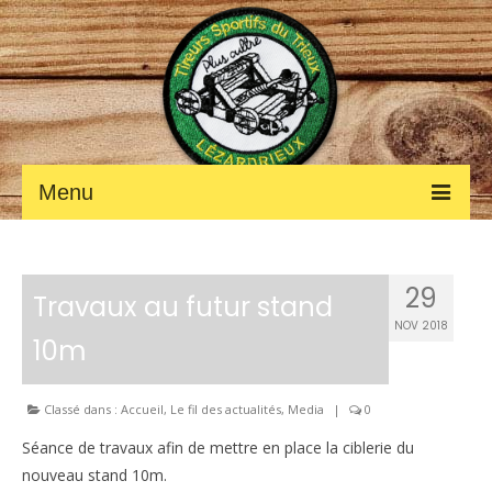
Menu
ACCUEIL
29
Fil des ACTUALITÉS
Travaux au futur stand
NOV 2018
10m
Petites annonces
Photos et vidéos
Classé dans :
Accueil
,
Le fil des actualités
,
Media
|
0
LE CLUB
Séance de travaux afin de mettre en place la ciblerie du
nouveau stand 10m.
Les renseignements pratiques