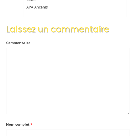
APA Ancenis
Inscriptions
Résultats
Laissez un commentaire
CALENDRIERS TST
Commentaire
ÉVÈNEMENTS
Compétitions
Ball-Trap
CONTACT
Nom complet
*