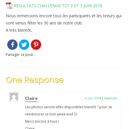
RESULTATS CHALLENGE TST 2 ET 3 JUIN 2018
Le règlement intérieur TST
Nous remercions encore tous les participants et les tireurs qui
Les réglementations et documents
sont venus fêter les 30 ans de notre club.
A très bientôt,
Les règles de sécurité
Les tirs pratiqués
Partager ce post...
Les équipements
Les disciplines Armes Anciennes
One Response
Les catégories d’âges FFTIR
ÉCOLE DE TIR
Claire
6 juin 2018
|
Répondre
Présentation
Les photos seront-elles disponibles bientôt ? pour se
Inscription 10M Centre Ville
remémorer ce bon week-end 🙂
Merci encore à tous !
COMPÉTITIONS
Claire