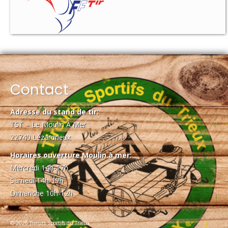
Contact
Adresse du stand de tir:
TST – Le Moulin À Mer
22740 Lézardrieux
Horaires ouverture Moulin à mer:
Mercredi 14h-17h
Samedi 14h-17h
Dimanche 10h-12h
© 2026 Tireurs Sportifs du Trieux