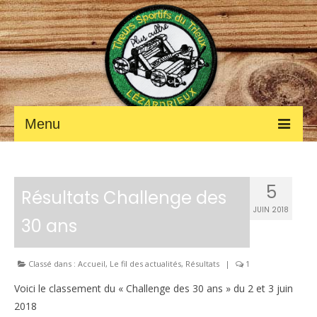
Menu
ACCUEIL
5
Fil des ACTUALITÉS
Résultats Challenge des
JUIN 2018
30 ans
Petites annonces
Photos et vidéos
Classé dans :
Accueil
,
Le fil des actualités
,
Résultats
|
1
LE CLUB
Voici le classement du « Challenge des 30 ans » du 2 et 3 juin
2018
Les renseignements pratiques