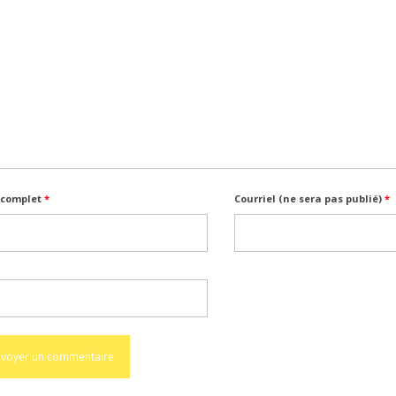
complet
*
Courriel (ne sera pas publié)
*