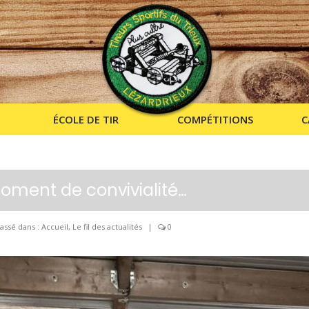
ÉCOLE DE TIR
COMPÉTITIONS
C
oment de convivialité…
assé dans :
Accueil
,
Le fil des actualités
|
0