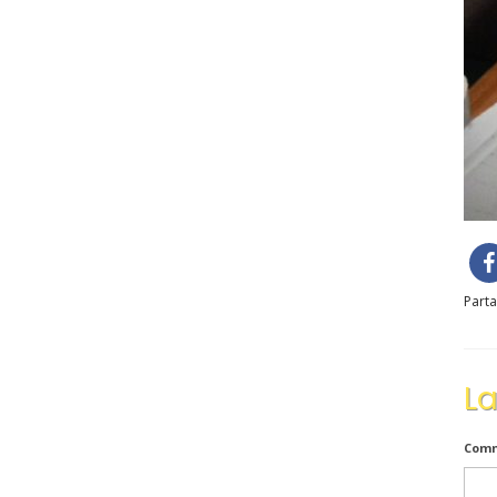
Parta
L
Comm