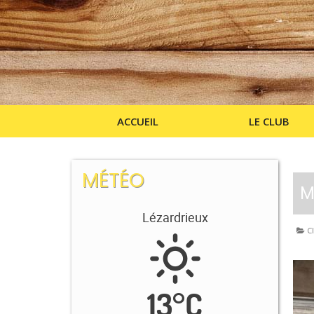
ACCUEIL
LE CLUB
MÉTÉO
M
Lézardrieux
Cl
13
°
C