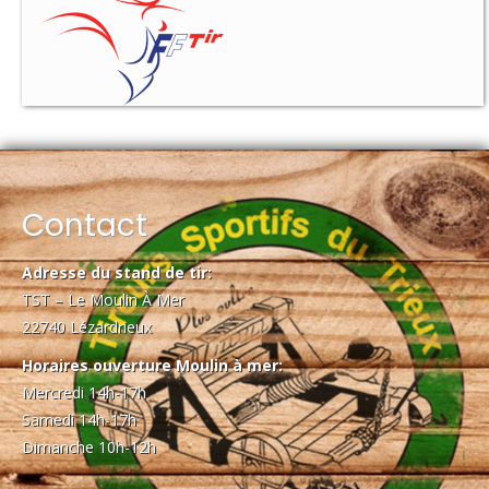
Contact
Adresse du stand de tir:
TST – Le Moulin À Mer
22740 Lézardrieux
Horaires ouverture Moulin à mer:
Mercredi 14h-17h
Samedi 14h-17h
Dimanche 10h-12h