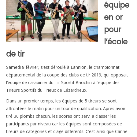
équipe
Le règlement intérieur TST
en or
Les réglementations et documents
pour
Les règles de sécurité
l’école
Les tirs pratiqués
de tir
Les équipements
Samedi 8 février, s’est déroulé à Lannion, le championnat
Les disciplines Armes Anciennes
départemental de la coupe des clubs de tir 2019, qui opposait
l’équipe de carabinier du Tir Sportif Briochin à l’équipe des
Les catégories d’âges FFTIR
Tireurs Sportifs du Trieux de Lézardrieux.
ÉCOLE DE TIR
Dans un premier temps, les équipes de 5 tireurs se sont
affrontées le matin pour un tour de qualification. Après avoir
Présentation
tiré 30 plombs chacun, les scores ont servi a classer les
Inscription 10M Centre Ville
participants par niveau car les équipes sont composées de
tireurs de catégories et d’âge différents. C’est ainsi que Carine
COMPÉTITIONS