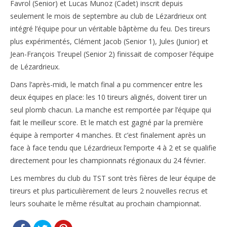
Favrol (Senior) et Lucas Munoz (Cadet) inscrit depuis
seulement le mois de septembre au club de Lézardrieux ont
Inscriptions
intégré l’équipe pour un véritable bâptème du feu. Des tireurs
Résultats
plus expérimentés, Clément Jacob (Senior 1), Jules (Junior) et
Jean-François Treupel (Senior 2) finissait de composer l’équipe
CALENDRIERS TST
de Lézardrieux.
ÉVÈNEMENTS
Dans l’après-midi, le match final a pu commencer entre les
deux équipes en place: les 10 tireurs alignés, doivent tirer un
Compétitions
seul plomb chacun. La manche est remportée par l’équipe qui
Ball-Trap
fait le meilleur score. Et le match est gagné par la première
équipe à remporter 4 manches. Et c’est finalement après un
CONTACT
face à face tendu que Lézardrieux l’emporte 4 à 2 et se qualifie
directement pour les championnats régionaux du 24 février.
Les membres du club du TST sont très fières de leur équipe de
tireurs et plus particulièrement de leurs 2 nouvelles recrus et
leurs souhaite le même résultat au prochain championnat.