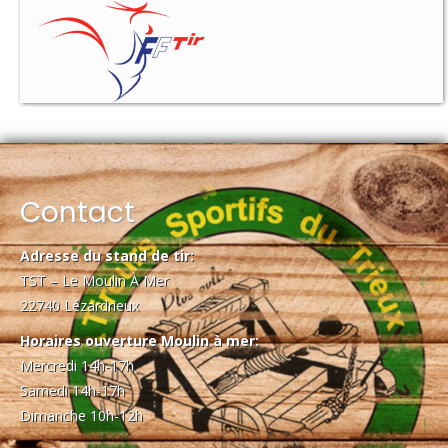
Contact
Adresse du stand de tir:
TST – Le Moulin À Mer
22740 Lézardrieux
Horaires ouverture Moulin à mer:
Mercredi 14h-17h
Samedi 14h-17h
Dimanche 10h-12h