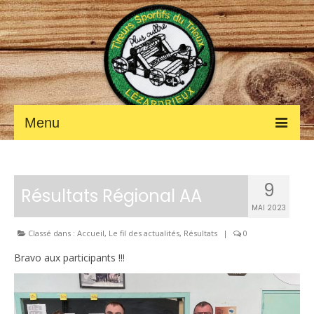
Menu
ACCUEIL
9
Fil des ACTUALITÉS
Résultats Régional AA
MAI 2023
Petites annonces
Classé dans :
Accueil
,
Le fil des actualités
,
Résultats
|
0
Photos et vidéos
Bravo aux participants !!!
LE CLUB
Les renseignements pratiques