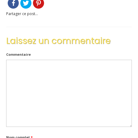
Inscriptions
Partager ce post...
Résultats
CALENDRIERS TST
Laissez un commentaire
ÉVÈNEMENTS
Commentaire
Compétitions
Ball-Trap
CONTACT
Nom complet
*