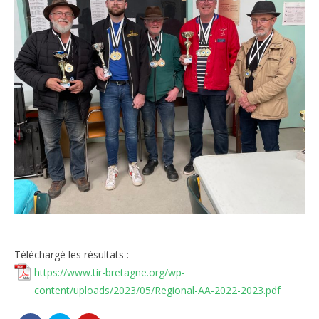
Le règlement intérieur TST
Les réglementations et documents
Les règles de sécurité
Les tirs pratiqués
Les équipements
Les disciplines Armes Anciennes
Les catégories d’âges FFTIR
ÉCOLE DE TIR
Présentation
Téléchargé les résultats :
https://www.tir-bretagne.org/wp-
Inscription 10M Centre Ville
content/uploads/2023/05/Regional-AA-2022-2023.pdf
COMPÉTITIONS