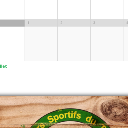
1
2
3
4
llet