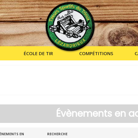
ÉCOLE DE TIR
COMPÉTITIONS
C
Évènements en a
echerche
echercher
ÈNEMENTS EN
RECHERCHE