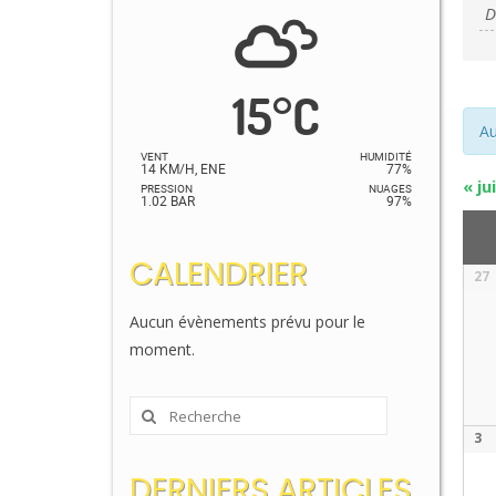
et
É
n
15
°
C
d
Au
v
VENT
HUMIDITÉ
14 KM/H, ENE
77%
«
jui
É
PRESSION
NUAGES
1.02 BAR
97%
C
d
CALENDRIER
27
Calen
É
de
Aucun évènements prévu pour le
Évèn
moment.
Rechercher
:
3
DERNIERS ARTICLES