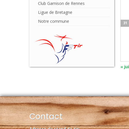
Club Garnison de Rennes
Ligue de Bretagne
Notre commune
31
«
jui
Contact
Adresse du stand de tir: