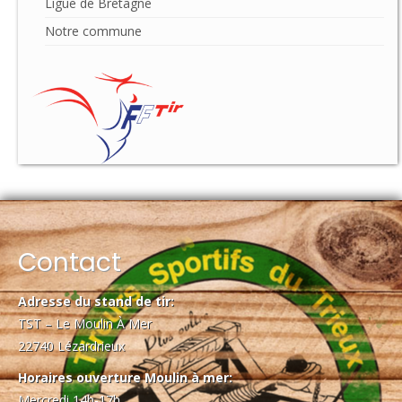
Ligue de Bretagne
Notre commune
Contact
Adresse du stand de tir:
TST – Le Moulin À Mer
22740 Lézardrieux
Horaires ouverture Moulin à mer:
Mercredi 14h-17h