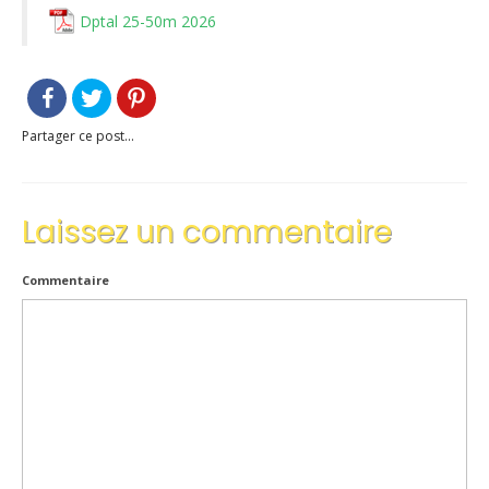
Dptal 25-50m 2026
Le règlement intérieur TST
Les réglementations et documents
Les règles de sécurité
Partager ce post...
Les tirs pratiqués
Les équipements
Laissez un commentaire
Les disciplines Armes Anciennes
Commentaire
Les catégories d’âges FFTIR
ÉCOLE DE TIR
Présentation
Inscription 10M Centre Ville
COMPÉTITIONS