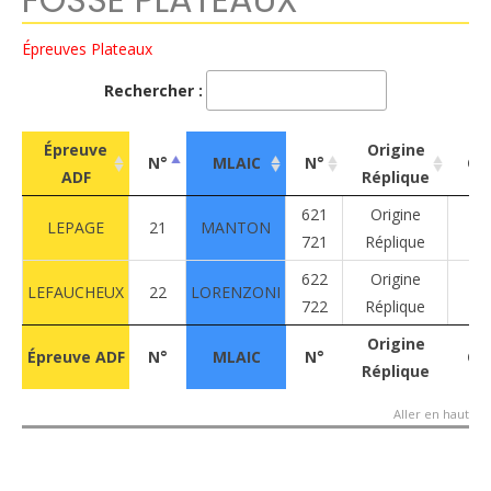
Épreuves Plateaux
Rechercher :
Épreuve
Origine
N°
MLAIC
N°
Ca
ADF
Réplique
Épreuve
N°
MLAIC
N°
Origine
Ca
621
Origine
LEPAGE
21
MANTON
Li
ADF
Réplique
721
Réplique
622
Origine
LEFAUCHEUX
22
LORENZONI
Li
722
Réplique
Épreuve ADF
N°
MLAIC
N°
Origine
Ca
Origine
Épreuve ADF
N°
MLAIC
N°
Ca
Réplique
Réplique
Aller en haut