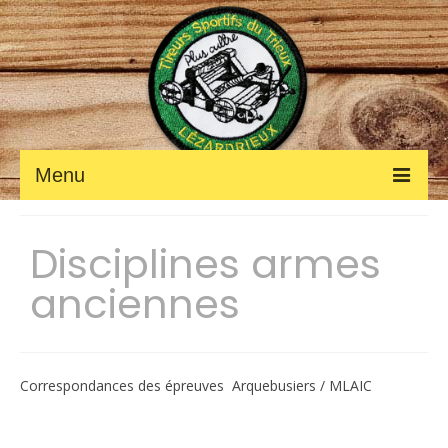
Menu
ACCUEIL
Disciplines armes
Fil des ACTUALITÉS
anciennes
Petites annonces
Photos et vidéos
Correspondances des épreuves Arquebusiers / MLAIC
LE CLUB
Les renseignements pratiques