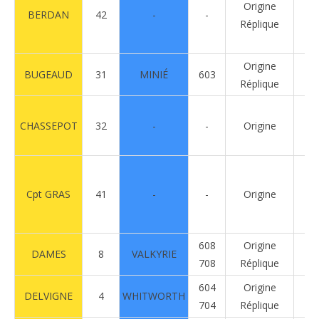
ADF
Réplique
Origine
BERDAN
42
-
-
R
Réplique
Origine
BUGEAUD
31
MINIÉ
603
R
Réplique
CHASSEPOT
32
-
-
Origine
R
Cpt GRAS
41
-
-
Origine
R
608
Origine
DAMES
8
VALKYRIE
R
708
Réplique
604
Origine
DELVIGNE
4
WHITWORTH
R
704
Réplique