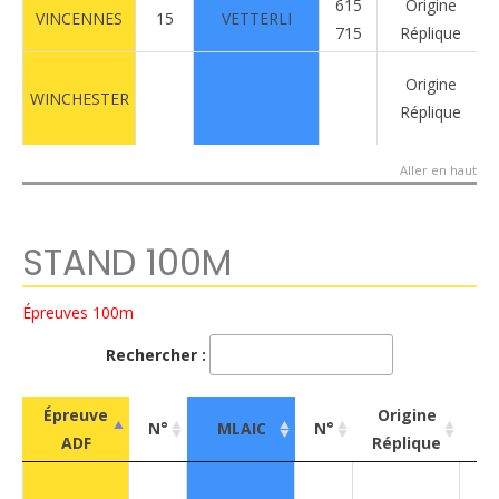
615
Origine
VINCENNES
15
VETTERLI
715
Réplique
Origine
WINCHESTER
Réplique
Aller en haut
STAND 100M
Épreuves 100m
Rechercher :
Épreuve
Origine
N°
MLAIC
N°
Ca
ADF
Réplique
Épreuve
N°
MLAIC
N°
Origine
Ca