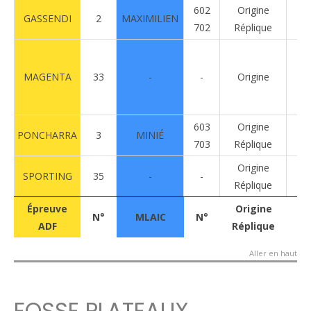
602
Origine
GASSENDI
2
MAXIMILIEN
R
702
Réplique
MAGENTA
33
-
-
Origine
R
603
Origine
PONCHARRA
3
MINIÉ
R
703
Réplique
Origine
SPORTING
35
-
-
R
Réplique
Épreuve
N°
MLAIC
N°
Origine
Ca
Épreuve
Origine
N°
MLAIC
N°
Ca
ADF
Réplique
ADF
Réplique
Aller en haut
FOSSE PLATEAUX