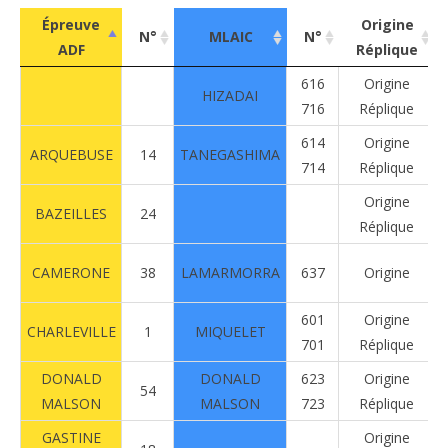
Épreuve
Origine
N°
MLAIC
N°
ADF
Réplique
Épreuve
N°
MLAIC
N°
Origine
616
Origine
HIZADAI
ADF
Réplique
716
Réplique
614
Origine
ARQUEBUSE
14
TANEGASHIMA
714
Réplique
Origine
BAZEILLES
24
Réplique
CAMERONE
38
LAMARMORRA
637
Origine
601
Origine
CHARLEVILLE
1
MIQUELET
701
Réplique
DONALD
DONALD
623
Origine
54
MALSON
MALSON
723
Réplique
GASTINE
Origine