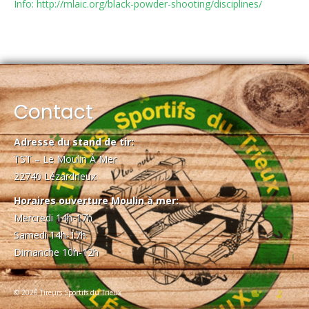
Info: http://mlaic.org/black-powder-shooting/disciplines/
Contact
Adresse du stand de tir:
TST – Le Moulin À Mer
22740 Lézardrieux
Horaires ouverture Moulin à mer:
Mercredi 14h-17h
Samedi 14h-17h
Dimanche 10h-12h
© 2026 Tireurs Sportifs du Trieux