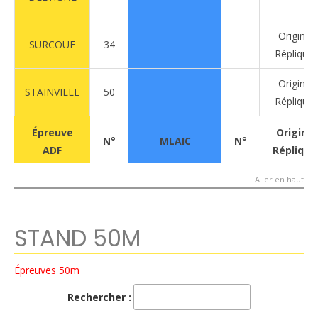
Origine
SURCOUF
34
Réplique
Origine
STAINVILLE
50
Réplique
Épreuve
N°
MLAIC
N°
Origine
Épreuve
Origine
N°
MLAIC
N°
ADF
Réplique
ADF
Réplique
Aller en haut
STAND 50M
Épreuves 50m
Rechercher :