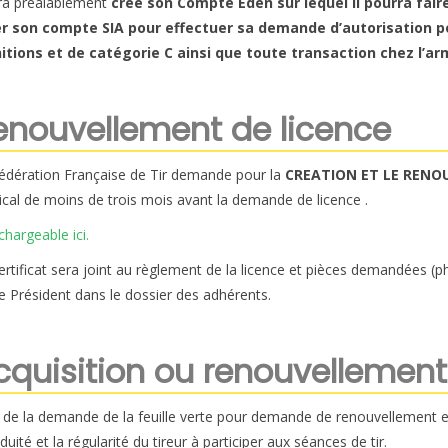
ura préalablement
créé son Compte Eden sur lequel il pourra fair
r son compte SIA pour effectuer sa demande d’autorisation po
tions et de catégorie C ainsi que toute transaction chez l’ar
enouvellement de licence
édération Française de Tir demande pour la
CREATION ET LE REN
cal de moins de trois mois
avant
la demande de licence .
chargeable ici.
ertificat sera joint au règlement de la licence et pièces demandées (ph
le Président dans le dossier des adhérents.
cquisition ou renouvellemen
 de la demande de la feuille verte pour demande de renouvellement et 
iduité et la régularité du tireur à participer aux séances de tir.