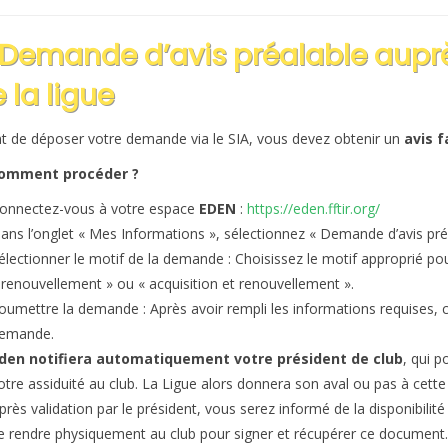
 Demande d’avis préalable auprè
 la ligue
t de déposer votre demande via le SIA, vous devez obtenir un
avis 
omment procéder ?
onnectez-vous à votre espace
EDEN
:
https://eden.fftir.org/
ans l’onglet « Mes Informations », sélectionnez « Demande d’avis préa
électionner le motif de la demande : Choisissez le motif approprié pou
 renouvellement » ou « acquisition et renouvellement ».
oumettre la demande : Après avoir rempli les informations requises, 
emande.
den notifiera automatiquement votre président de club
, qui p
otre assiduité au club. La Ligue alors donnera son aval ou pas à cet
près validation par le président, vous serez informé de la disponibilité
e rendre physiquement au club pour signer et récupérer ce document.