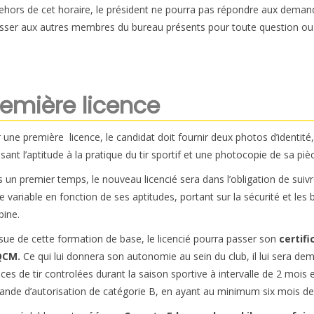
ehors de cet horaire, le président ne pourra pas répondre aux deman
sser aux autres membres du bureau présents pour toute question ou
remière licence
 une première licence, le candidat doit fournir deux photos d’identité,
isant l’aptitude à la pratique du tir sportif et une photocopie de sa pièc
 un premier temps, le nouveau licencié sera dans l’obligation de suiv
e variable en fonction de ses aptitudes, portant sur la sécurité et les b
bine.
issue de cette formation de base, le licencié pourra passer son
certif
QCM.
Ce qui lui donnera son autonomie au sein du club, il lui sera dema
ces de tir controlées durant la saison sportive à intervalle de 2 moi
nde d’autorisation de catégorie B, en ayant au minimum six mois de