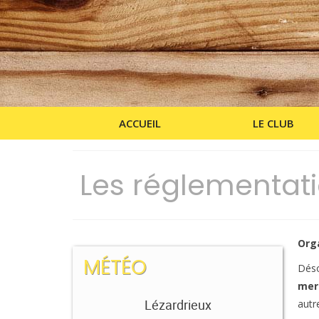
ACCUEIL
LE CLUB
Les réglementat
Org
MÉTÉO
Déso
mer
Lézardrieux
autr