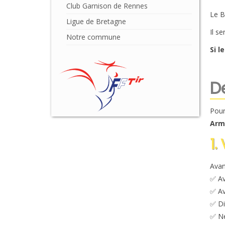
Club Garnison de Rennes
Le B
Ligue de Bretagne
Il s
Notre commune
Si l
D
Pour
Arm
1.
Avan
✅ Av
✅ Av
✅ Di
✅ Ne