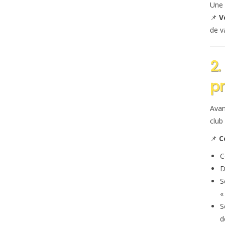
Une 
📌
V
de va
2.
pr
Avan
club 
📌
C
C
D
S
«
S
d