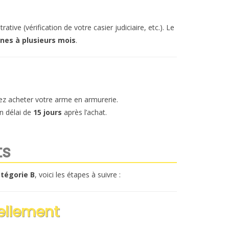
ive (vérification de votre casier judiciaire, etc.). Le
nes à plusieurs mois
.
ez acheter votre arme en armurerie.
n délai de
15 jours
après l’achat.
ts
tégorie B
, voici les étapes à suivre :
vellement