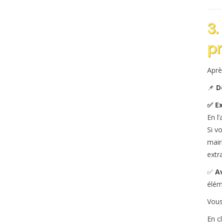
3.
pr
Aprè
📌
D
✅ Ex
En l
Si v
mair
extra
✅
A
éléme
Vous
En c