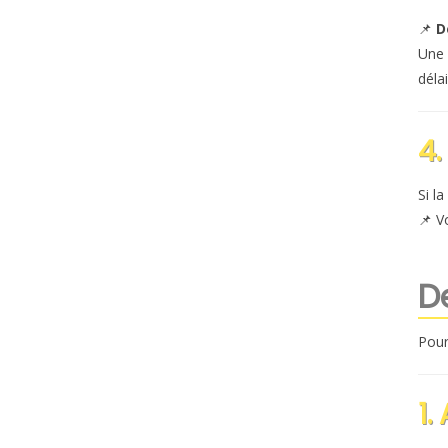
📌
D
Une 
déla
4.
Si l
📌 V
D
Pou
1.