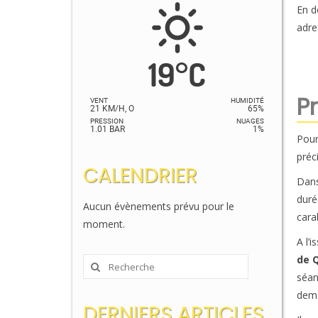
En d
adre
19
°
C
P
VENT
HUMIDITÉ
21 KM/H, O
65%
PRESSION
NUAGES
1.01 BAR
1%
Pour
préc
CALENDRIER
Dans
duré
Aucun évènements prévu pour le
cara
moment.
A l’
de 
Rechercher
séan
:
dema
DERNIERS ARTICLES