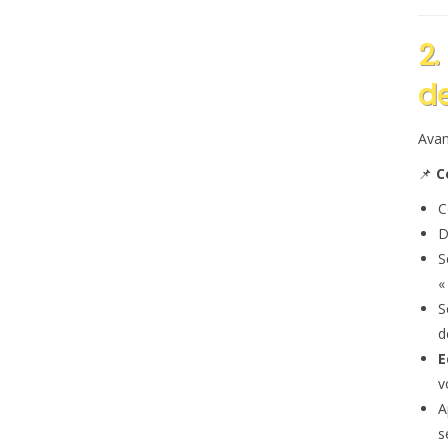
2.
de
Avan
📌
C
C
D
S
«
S
d
E
v
A
s