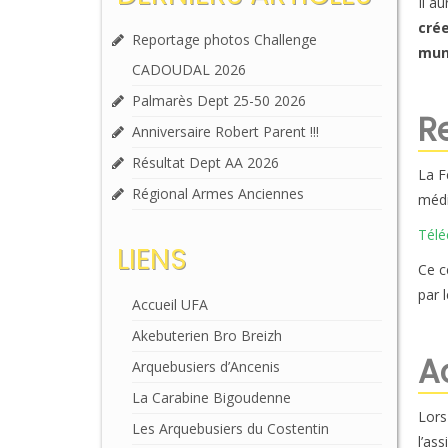
Il a
crée
Reportage photos Challenge
muni
CADOUDAL 2026
Palmarès Dept 25-50 2026
R
Anniversaire Robert Parent !!!
Résultat Dept AA 2026
La F
Régional Armes Anciennes
médi
Télé
LIENS
Ce c
par 
Accueil UFA
Akebuterien Bro Breizh
A
Arquebusiers d’Ancenis
La Carabine Bigoudenne
Lors
Les Arquebusiers du Costentin
l’ass