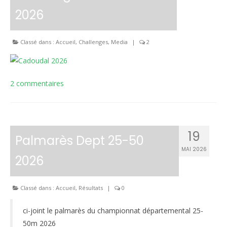
2026
Le règlement intérieur TST
Les réglementations et documents
Classé dans :
Accueil
,
Challenges
,
Media
|
2
Les règles de sécurité
Les tirs pratiqués
2 commentaires
Les équipements
Les disciplines Armes Anciennes
19
Palmarès Dept 25-50
Les catégories d’âges FFTIR
MAI 2026
2026
ÉCOLE DE TIR
Présentation
Classé dans :
Accueil
,
Résultats
|
0
Inscription 10M Centre Ville
ci-joint le palmarès du championnat départemental 25-
COMPÉTITIONS
50m 2026