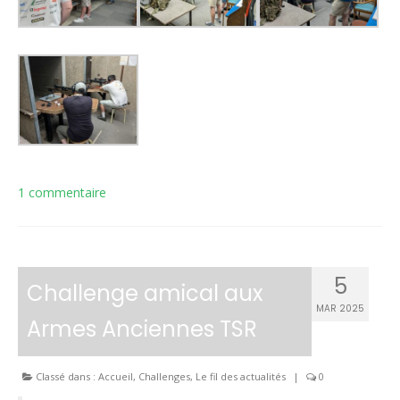
1 commentaire
5
Challenge amical aux
MAR 2025
Armes Anciennes TSR
Classé dans :
Accueil
,
Challenges
,
Le fil des actualités
|
0