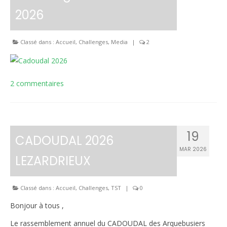
2026
Le règlement intérieur TST
Les réglementations et documents
Classé dans :
Accueil
,
Challenges
,
Media
|
2
Les règles de sécurité
Les tirs pratiqués
2 commentaires
Les équipements
Les disciplines Armes Anciennes
19
CADOUDAL 2026
Les catégories d’âges FFTIR
MAR 2026
LEZARDRIEUX
ÉCOLE DE TIR
Présentation
Classé dans :
Accueil
,
Challenges
,
TST
|
0
Inscription 10M Centre Ville
Bonjour à tous ,
COMPÉTITIONS
Le rassemblement annuel du CADOUDAL des Arquebusiers