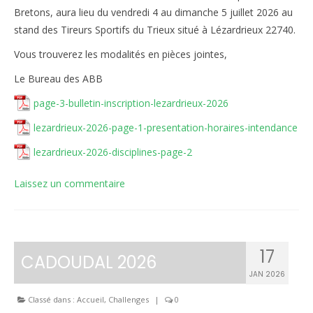
Bretons, aura lieu du vendredi 4 au dimanche 5 juillet 2026 au
Inscriptions
stand des Tireurs Sportifs du Trieux situé à Lézardrieux 22740.
Résultats
Vous trouverez les modalités en pièces jointes,
Le Bureau des ABB
CALENDRIERS TST
page-3-bulletin-inscription-lezardrieux-2026
ÉVÈNEMENTS
lezardrieux-2026-page-1-presentation-horaires-intendance
Compétitions
lezardrieux-2026-disciplines-page-2
Ball-Trap
Laissez un commentaire
CONTACT
17
CADOUDAL 2026
JAN 2026
Classé dans :
Accueil
,
Challenges
|
0