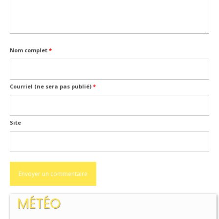
Inscriptions
Résultats
Nom complet
*
CALENDRIERS TST
ÉVÈNEMENTS
Courriel (ne sera pas publié)
*
Compétitions
Ball-Trap
Site
CONTACT
MÉTÉO