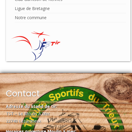
Ligue de Bretagne
Notre commune
Contact
Adresse du stand de tir:
TST – Le Moulin À Mer
22740 Lézardrieux
Horaires ouverture Moulin à mer: