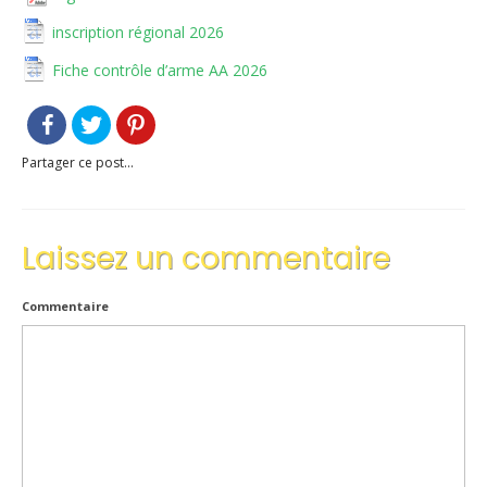
Le règlement intérieur TST
inscription régional 2026
Fiche contrôle d’arme AA 2026
Les réglementations et documents
Les règles de sécurité
Partager ce post...
Les tirs pratiqués
Les équipements
Laissez un commentaire
Les disciplines Armes Anciennes
Les catégories d’âges FFTIR
Commentaire
ÉCOLE DE TIR
Présentation
Inscription 10M Centre Ville
COMPÉTITIONS