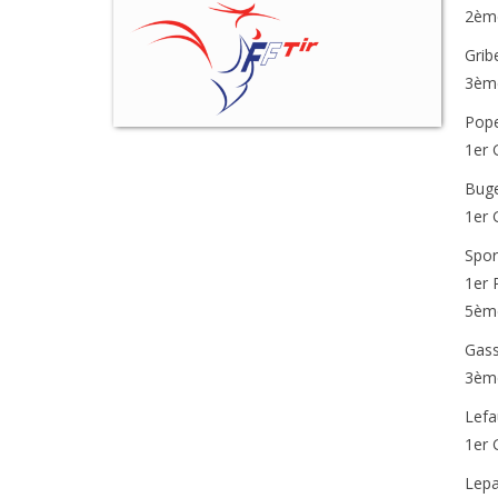
2èm
Grib
3èm
Pop
1er 
Bug
1er 
Spor
1er
5èm
Gass
3èm
Lefa
1er
Lep