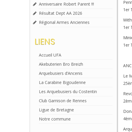
Penn
Anniversaire Robert Parent !!!
1er
Résultat Dept AA 2026
With
Régional Armes Anciennes
1er 
Mini
LIENS
1er 
Accueil UFA
Akebuterien Bro Breizh
ANC
Arquebusiers d’Ancenis
Le 
La Carabine Bigoudenne
25è
Les Arquebusiers du Costentin
Revo
Club Garnison de Rennes
2èm
Ligue de Bretagne
Don
4èm
Notre commune
Arq