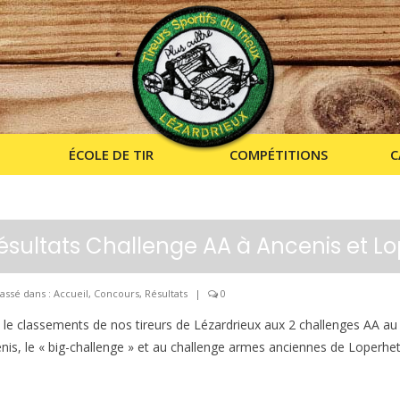
ÉCOLE DE TIR
COMPÉTITIONS
C
ésultats Challenge AA à Ancenis et L
assé dans :
Accueil
,
Concours
,
Résultats
|
0
i le classements de nos tireurs de Lézardrieux aux 2 challenges AA au 
nis, le « big-challenge » et au challenge armes anciennes de Loperhet 