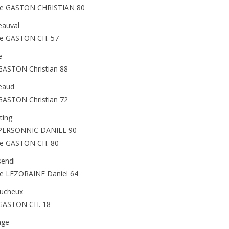
e GASTON CHRISTIAN 80
eauval
e GASTON CH. 57
e
GASTON Christian 88
eaud
GASTON Christian 72
ting
 PERSONNIC DANIEL 90
e GASTON CH. 80
endi
e LEZORAINE Daniel 64
ucheux
 GASTON CH. 18
age