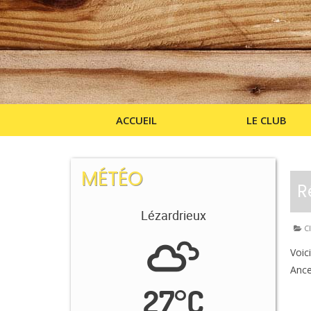
ACCUEIL
LE CLUB
MÉTÉO
R
Lézardrieux
Cl
Voic
Ance
27
°
C