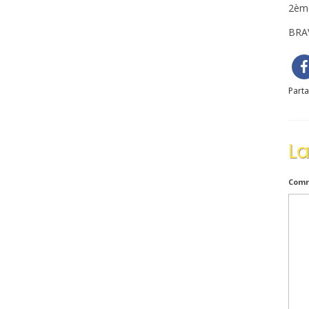
2èm
BRAV
Parta
L
Comm