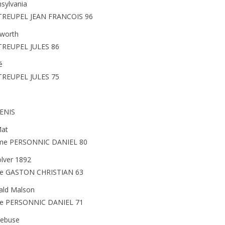
sylvania
 TREUPEL JEAN FRANCOIS 96
worth
TREUPEL JULES 86
é
TREUPEL JULES 75
ENIS
Mat
me PERSONNIC DANIEL 80
lver 1892
e GASTON CHRISTIAN 63
ald Malson
e PERSONNIC DANIEL 71
uebuse