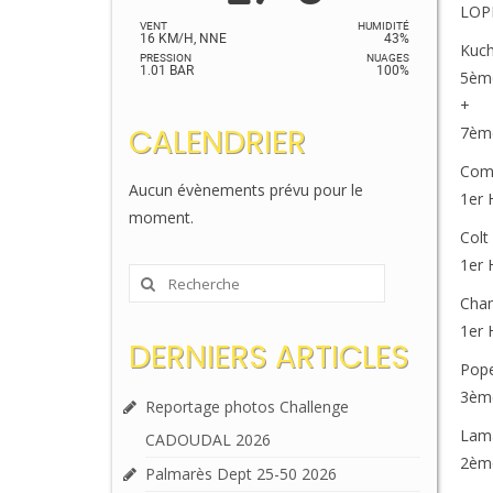
LOP
VENT
HUMIDITÉ
16 KM/H, NNE
43%
Kuch
PRESSION
NUAGES
1.01 BAR
100%
5èm
+
CALENDRIER
7èm
Com
Aucun évènements prévu pour le
1er
moment.
Colt
1er
Rechercher
Cha
:
1er
DERNIERS ARTICLES
Pop
3èm
Reportage photos Challenge
Lam
CADOUDAL 2026
2èm
Palmarès Dept 25-50 2026