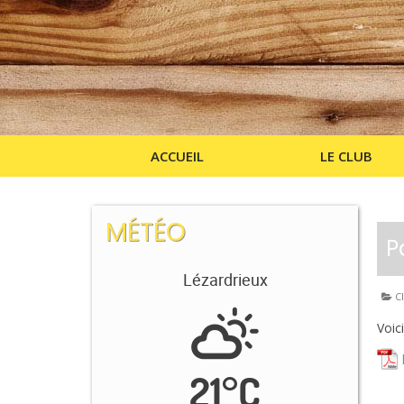
ACCUEIL
LE CLUB
MÉTÉO
P
Lézardrieux
Cl
Voici
21
°
C