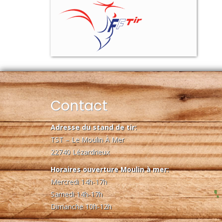
Contact
Adresse du stand de tir:
TST – Le Moulin À Mer
22740 Lézardrieux
Horaires ouverture Moulin à mer:
Mercredi 14h-17h
Samedi 14h-17h
Dimanche 10h-12h