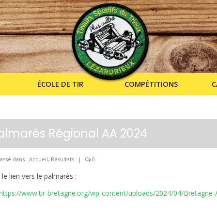
ÉCOLE DE TIR
COMPÉTITIONS
C
almarès Régional AA 2024
assé dans :
Accueil
,
Résultats
|
0
 le lien vers le palmarès :
https://www.tir-bretagne.org/wp-content/uploads/2024/04/Bretagne