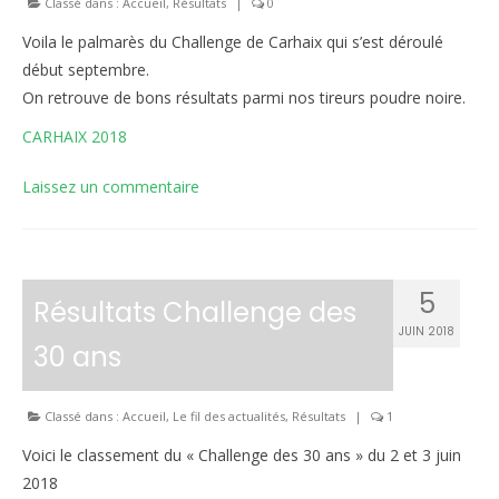
Classé dans :
Accueil
,
Résultats
|
0
Le règlement intérieur TST
Voila le palmarès du Challenge de Carhaix qui s’est déroulé
début septembre.
Les réglementations et documents
On retrouve de bons résultats parmi nos tireurs poudre noire.
Les règles de sécurité
CARHAIX 2018
Les tirs pratiqués
Laissez un commentaire
Les équipements
Les disciplines Armes Anciennes
5
Résultats Challenge des
Les catégories d’âges FFTIR
JUIN 2018
30 ans
ÉCOLE DE TIR
Présentation
Classé dans :
Accueil
,
Le fil des actualités
,
Résultats
|
1
Inscription 10M Centre Ville
Voici le classement du « Challenge des 30 ans » du 2 et 3 juin
2018
COMPÉTITIONS