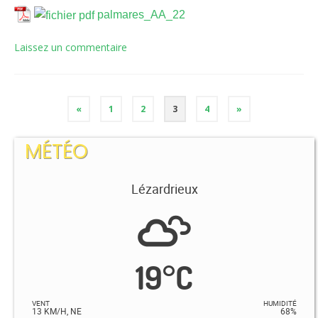
palmares_AA_22
Laissez un commentaire
«
1
2
3
4
»
MÉTÉO
Lézardrieux
19
°
C
VENT
HUMIDITÉ
13 KM/H, NE
68%