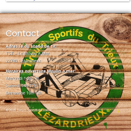
Contact
Adresse du stand de tir:
TST – Le Moulin À Mer
22740 Lézardrieux
Horaires ouverture Moulin à mer:
Mercredi 14h-17h
Samedi 14h-17h
Dimanche 10h-12h
© 2026 Tireurs Sportifs du Trieux