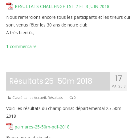
RESULTATS CHALLENGE TST 2 ET 3 JUIN 2018
Inscriptions
Nous remercions encore tous les participants et les tireurs qui
Résultats
sont venus fêter les 30 ans de notre club.
A très bientôt,
CALENDRIERS TST
1 commentaire
ÉVÈNEMENTS
Compétitions
Ball-Trap
17
Résultats 25-50m 2018
CONTACT
MAI 2018
Classé dans :
Accueil
,
Résultats
|
0
Voici les résultats du championnat départemental 25-50m
2018
palmares-25-50m-pdf-2018
Bravo aux participants,