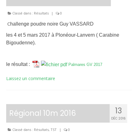
Le règlement intérieur TST
Classé dans :
Résultats
|
0
Les réglementations et documents
hallenge poudre noire Guy VASSARD
C
Les règles de sécurité
les 4 et 5 mars 2017 à Plonéour-Lanvern ( Carabine
Bigoudenne).
Les tirs pratiqués
Les équipements
le résultat :
Palmares GV 2017
Les disciplines Armes Anciennes
Laissez un commentaire
Les catégories d’âges FFTIR
ÉCOLE DE TIR
13
Présentation
Régional 10m 2016
DÉC 2016
Inscription 10M Centre Ville
Classé dans :
Résultats
,
TST
|
0
COMPÉTITIONS