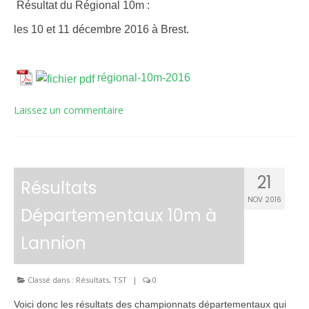
Résultat du Régional 10m :
Inscriptions
les 10 et 11 décembre 2016 à Brest.
Résultats
CALENDRIERS TST
régional-10m-2016
ÉVÈNEMENTS
Laissez un commentaire
Compétitions
Ball-Trap
21
Résultats
CONTACT
NOV 2016
Départementaux 10m à
Lannion
Classé dans :
Résultats
,
TST
|
0
Voici donc les résultats des championnats départementaux qui