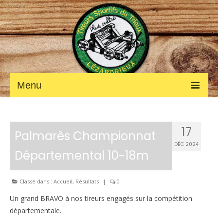
Menu
ACCUEIL
17
Fil des ACTUALITÉS
Palmarès Championnat
DÉC 2024
Départemental 10-18m
Petites annonces
Photos et vidéos
Classé dans :
Accueil
,
Résultats
|
0
LE CLUB
Un grand BRAVO à nos tireurs engagés sur la compétition
départementale.
Les renseignements pratiques