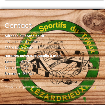
Contact
Adresse du stand de tir:
TST – Le Moulin À Mer
22740 Lézardrieux
Horaires ouverture Moulin à mer:
Mercredi 14h-17h
Samedi 14h-17h
Dimanche 10h-12h
© 2026 Tireurs Sportifs du Trieux