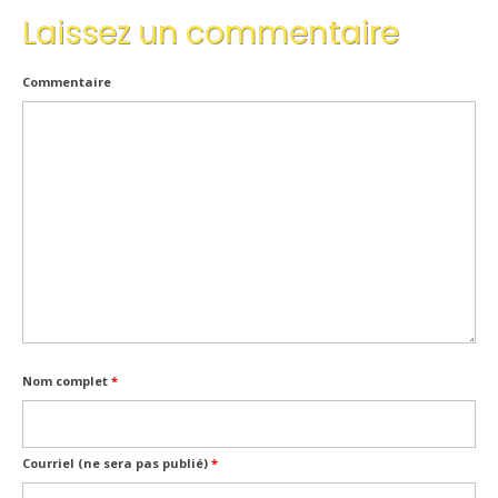
Laissez un commentaire
Inscriptions
Résultats
Commentaire
CALENDRIERS TST
ÉVÈNEMENTS
Compétitions
Ball-Trap
CONTACT
Nom complet
*
Courriel (ne sera pas publié)
*