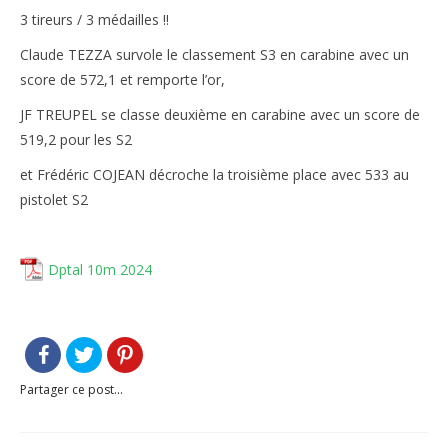
3 tireurs / 3 médailles !!
Le règlement intérieur TST
Claude TEZZA survole le classement S3 en carabine avec un
Les réglementations et documents
score de 572,1 et remporte l’or,
Les règles de sécurité
JF TREUPEL se classe deuxième en carabine avec un score de
519,2 pour les S2
Les tirs pratiqués
et Frédéric COJEAN décroche la troisième place avec 533 au
Les équipements
pistolet S2
Les disciplines Armes Anciennes
Dptal 10m 2024
Les catégories d’âges FFTIR
ÉCOLE DE TIR
Présentation
Partager ce post...
Inscription 10M Centre Ville
COMPÉTITIONS