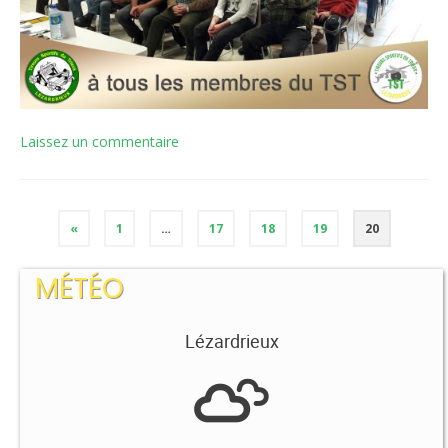
Laissez un commentaire
«
1
…
17
18
19
20
MÉTÉO
Lézardrieux