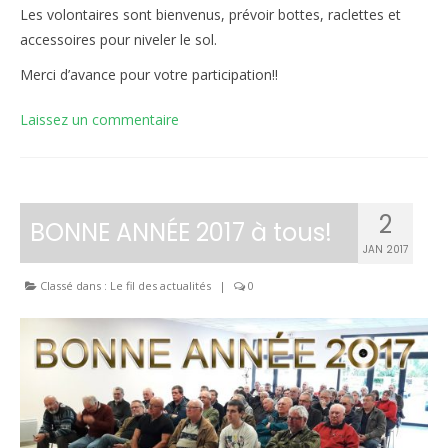
Les volontaires sont bienvenus, prévoir bottes, raclettes et
Inscriptions
accessoires pour niveler le sol.
Résultats
Merci d’avance pour votre participation!!
CALENDRIERS TST
Laissez un commentaire
ÉVÈNEMENTS
Compétitions
2
BONNE ANNÉE 2017 à tous!
Ball-Trap
JAN 2017
CONTACT
Classé dans :
Le fil des actualités
|
0