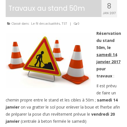
8
Travaux au stand 50m
Le règlement intérieur TST
JAN 2017
Les réglementations et documents
Classé dans :
Le fil des actualités
,
TST
|
0
Les règles de sécurité
Réservation
du stand
Les tirs pratiqués
50m, le
Les équipements
samedi 14
janvier 2017
Les disciplines Armes Anciennes
pour
travaux
:
Les catégories d’âges FFTIR
Il est prévu
ÉCOLE DE TIR
de faire un
chemin propre entre le stand et les cibles à 50m ;
samedi 14
Présentation
janvier
on va gratter le sol pour enlever la boue et l’herbe afin
Inscription 10M Centre Ville
de préparer la pose d’un revêtement prévue le
vendredi 20
janvier
(centrale à beton fermée le samedi)
COMPÉTITIONS