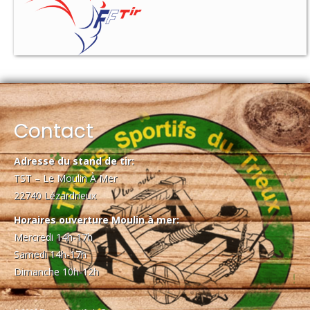
Contact
Adresse du stand de tir:
TST – Le Moulin À Mer
22740 Lézardrieux
Horaires ouverture Moulin à mer:
Mercredi 14h-17h
Samedi 14h-17h
Dimanche 10h-12h