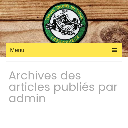
Menu
ACCUEIL
Archives des
Fil des ACTUALITÉS
articles publiés par
Petites annonces
admin
Photos et vidéos
LE CLUB
Les renseignements pratiques